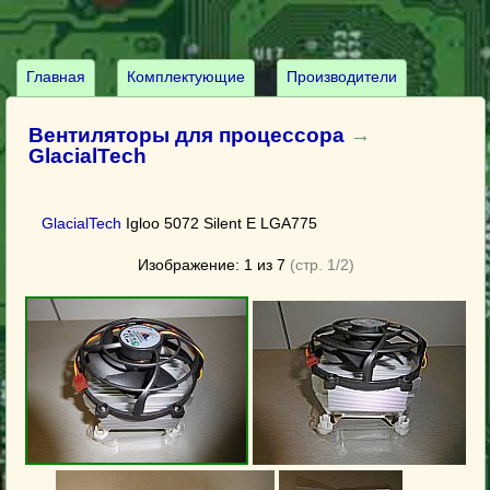
Главная
Комплектующие
Производители
Вентиляторы для процессора
→
GlacialTech
GlacialTech
Igloo 5072 Silent E LGA775
Изображение: 1 из 7
(стр. 1/2)