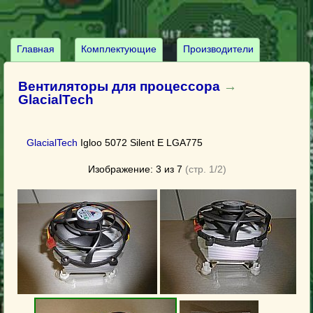
Главная
Комплектующие
Производители
Вентиляторы для процессора
→
GlacialTech
GlacialTech
Igloo 5072 Silent E LGA775
Изображение: 3 из 7
(стр. 1/2)