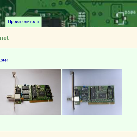
Производители
net
pter