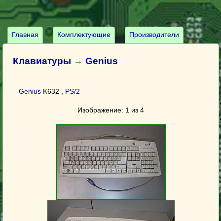
Главная
Комплектующие
Производители
Клавиатуры
→
Genius
Genius
K632 ,
PS/2
Изображение: 1 из 4