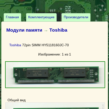
Главная
Комплектующие
Производители
Модули памяти
→
Toshiba
Toshiba
72pin SIMM HY5118160JC-70
Изображение: 1 из 1
Общий вид