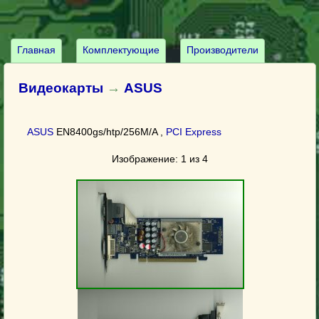
Главная
Комплектующие
Производители
Видеокарты
→
ASUS
ASUS
EN8400gs/htp/256M/A ,
PCI Express
Изображение: 1 из 4