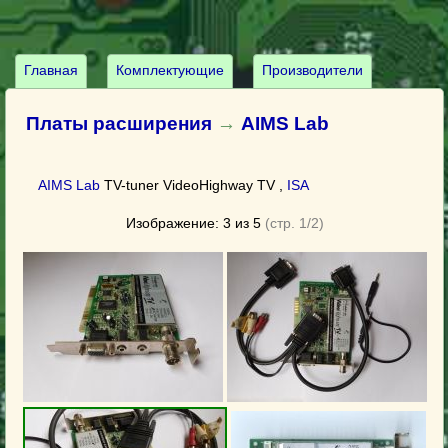
Главная
Комплектующие
Производители
Платы расширения
→
AIMS Lab
AIMS Lab
TV-tuner VideoHighway TV ,
ISA
Изображение: 3 из 5
(стр. 1/2)